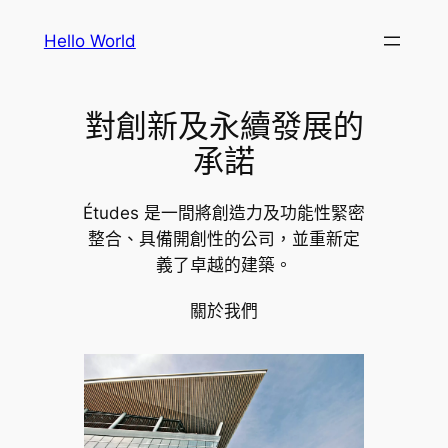
跳
Hello World
至
主
要
對創新及永續發展的
內
容
承諾
Études 是一間將創造力及功能性緊密
整合、具備開創性的公司，並重新定
義了卓越的建築。
關於我們